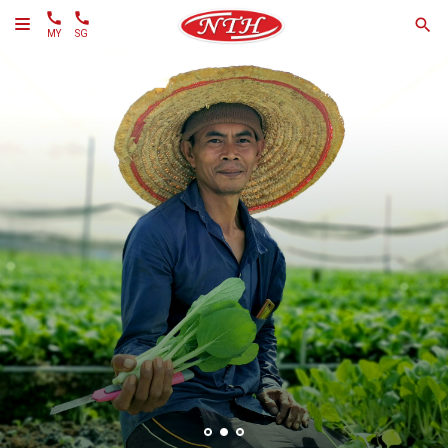
MY
SG