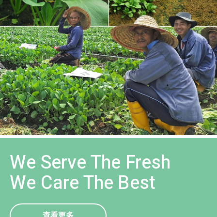
We Serve The Fresh
We Care The Best
查看更多