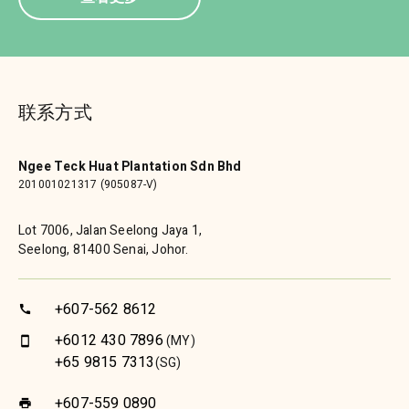
联系方式
Ngee Teck Huat Plantation Sdn Bhd
201001021317 (905087-V)
Lot 7006, Jalan Seelong Jaya 1,
Seelong, 81400 Senai, Johor.
+607-562 8612
call
+6012 430 7896
(MY)
smartphone
+65 9815 7313
(SG)
+607-559 0890
print